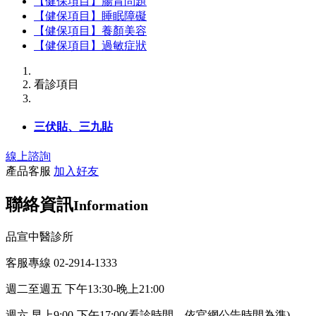
【健保項目】腸胃問題
【健保項目】睡眠障礙
【健保項目】養顏美容
【健保項目】過敏症狀
看診項目
三伏貼、三九貼
線上諮詢
產品客服
加入好友
聯絡資訊
Information
品宣中醫診所
客服專線 02-2914-1333
週二至週五 下午13:30-晚上21:00
週六 早上9:00-下午17:00(看診時間，依官網公告時間為準)