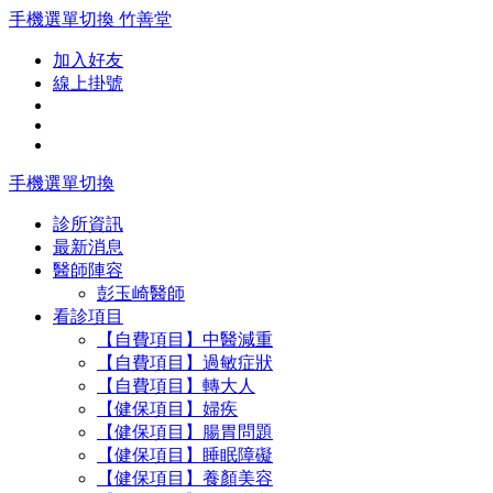
手機選單切換
竹善堂
加入好友
線上掛號
手機選單切換
診所資訊
最新消息
醫師陣容
彭玉崎醫師
看診項目
【自費項目】中醫減重
【自費項目】過敏症狀
【自費項目】轉大人
【健保項目】婦疾
【健保項目】腸胃問題
【健保項目】睡眠障礙
【健保項目】養顏美容